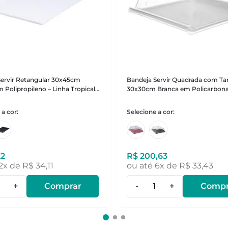
Servir Retangular 30x45cm
Bandeja Servir Quadrada com T
 Polipropileno – Linha Tropical
30x30cm Branca em Policarbona
Linha Profissional Cook VEM
22
R$
200
,
63
2
x de
R$
34
,
11
ou até
6
x de
R$
33
,
43
+
Comprar
-
+
Compr