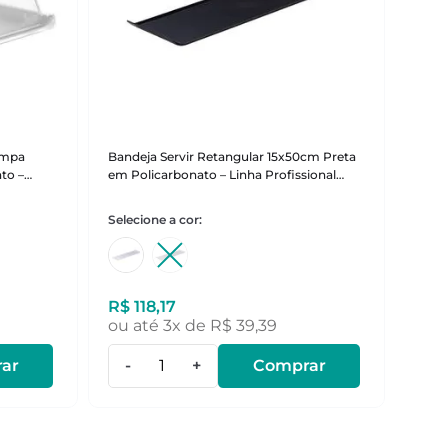
ampa
Bandeja Servir Retangular 15x50cm Preta
to –
em Policarbonato – Linha Profissional
Cook VEM
R$
118
,
17
ou até
3
x de
R$
39
,
39
ar
-
+
Comprar