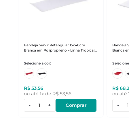
Bandeja Servir Retangular 15x40cm
Bandeja 
Branca em Polipropileno – Linha Tropical
Branca em
VEM
VEM
R$
53
,
56
R$
68
,
ou até
1
x de
R$
53
,
56
ou até
-
+
Comprar
-