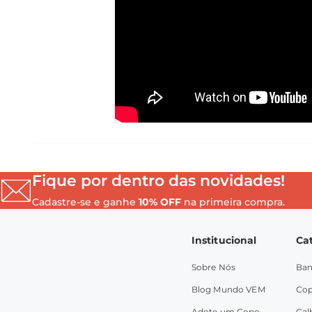
Fique por dentro das novidades!
Cadastre-se e ganhe
10% OFF
na primeira compra.
Institucional
Ca
Sobre Nós
Ban
Blog Mundo VEM
Co
Adote um Copo
Gal