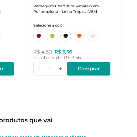
m
Ramequim Cheff 90ml Amarelo em
M
Polipropileno – Linha Tropical VEM
R$
4
,
80
R$
3
,
36
ou até
1
x de
R$
3
,
36
ar
-
+
Comprar
produtos que vai
e preocupação em atender seus clientes