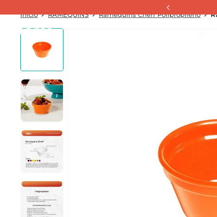
RAMEQUINS
Ramequins Cheff Polipropileno
R
La