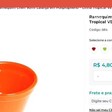
amequim Cheff 90ml Laranja em Polipropileno – Linha Tropical V
Bu
Ramequim 
nçamentos
Cozinha
Organização
Servir
Banheiro
Silpró
Tropical 
:
684
R$
4
,
8
-
Não sei meu C