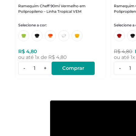
Ramequim Cheff 90ml Vermelho em
Ramequim C
Polipropileno – Linha Tropical VEM
Polipropile
R$
4
,
80
R$
4
,
80
ou até
1
x de
R$
4
,
80
ou até
1
x
-
+
Comprar
-