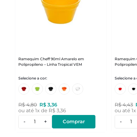
Ramequim Cheff 90ml Amarelo em
Ramequim C
Polipropileno – Linha Tropical VEM
Polipropile
R$
4
,
80
R$
3
,
36
R$
4
,
43
ou até
1
x de
R$
3
,
36
ou até
1
x
-
+
Comprar
-