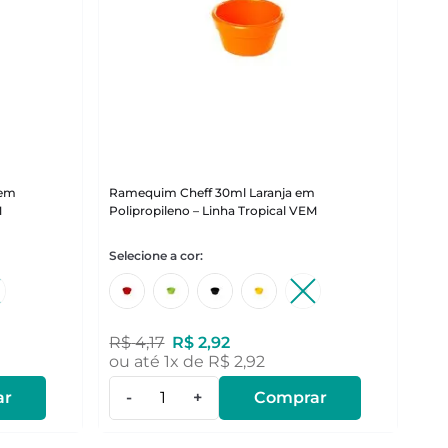
 em
Ramequim Cheff 30ml Laranja em
M
Polipropileno – Linha Tropical VEM
R$
4
,
17
R$
2
,
92
ou até
1
x de
R$
2
,
92
ar
-
+
Comprar