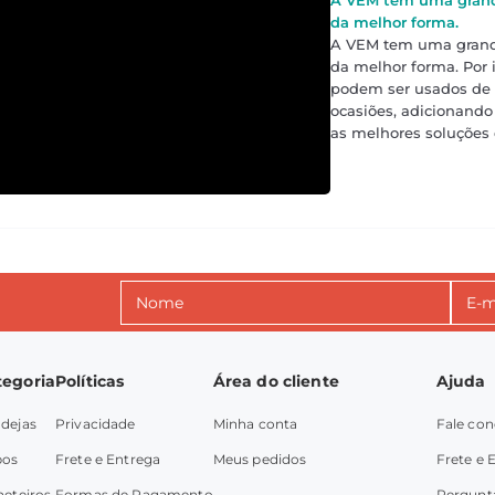
da melhor forma.
A VEM tem uma grande
da melhor forma. Por i
podem ser usados de 
ocasiões, adicionando
as melhores soluções
tegoria
Políticas
Área do cliente
Ajuda
dejas
Privacidade
Minha conta
Fale co
pos
Frete e Entrega
Meus pedidos
Frete e 
heteiros
Formas de Pagamento
Pergunt