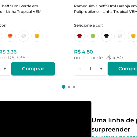
heff 90ml Verde em
Ramequim Cheff 90ml Laranja e
no – Linha Tropical VEM
Polipropileno – Linha Tropical VE
R$
3
,
36
R$
4
,
80
 de
R$
3
,
36
ou até
1
x de
R$
4
,
80
+
Comprar
-
+
Compr
Uma linha de 
surpreender
A VEM tem uma grand