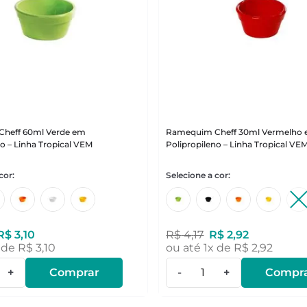
heff 60ml Verde em
Ramequim Cheff 30ml Vermelho
no – Linha Tropical VEM
Polipropileno – Linha Tropical VE
R$
3
,
10
R$
4
,
17
R$
2
,
92
 de
R$
3
,
10
ou até
1
x de
R$
2
,
92
+
Comprar
-
+
Compr