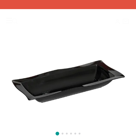
SALADEIRAS
Saladeiras Moove
Saladeira Moove Retangular 5L Preta em Polipropileno – Linha Tropical VEM