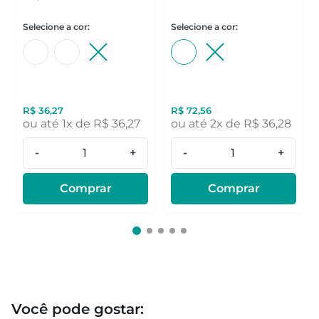
R$
36
,
27
R$
72
,
56
ou até
1
x de
R$
36
,
27
ou até
2
x de
R$
36
,
28
-
+
-
+
Comprar
Comprar
Você pode gostar: