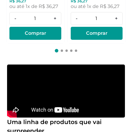
R$
36
,
27
R$
36
,
27
ou até
1
x de
R$
36
,
27
ou até
1
x de
R$
36
,
27
-
+
-
+
Comprar
Comprar
Uma linha de produtos que vai
surpreender