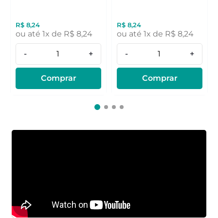
R$
8
,
24
R$
8
,
24
ou até
1
x de
R$
8
,
24
ou até
1
x de
R$
8
,
24
-
+
-
+
Comprar
Comprar