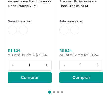
Vermelha em Polipropileno –
Preta em Polipropileno –
Linha Tropical VEM
Linha Tropical VEM
R$
8
,
24
R$
8
,
24
ou até
1
x de
R$
8
,
24
ou até
1
x de
R$
8
,
24
-
+
-
+
Comprar
Comprar