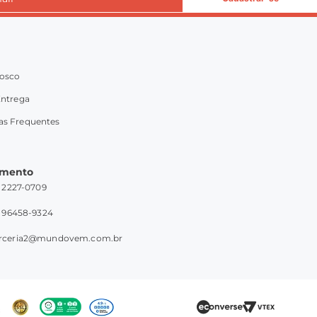
nosco
Entrega
as Frequentes
imento
1) 2227-0709
1) 96458-9324
rceria2@mundovem.com.br