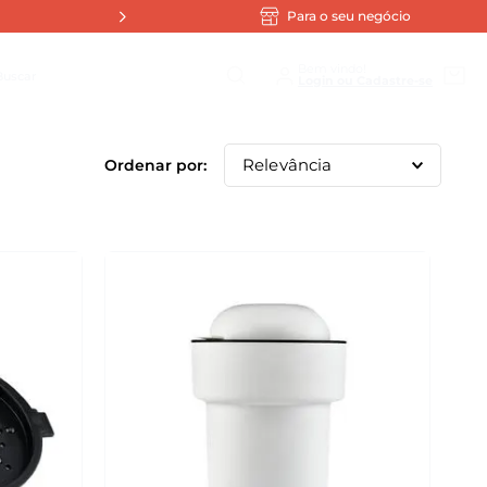
Para o seu negócio
scar
Bem vindo!
Relevância
1
º
Tampa Hermética Cuba Gn
2
º
Assadeira
3
º
Policarbonato
4
º
Sopeira
5
º
Cuba
6
º
Preto
7
º
Verde
8
º
Copo Fresc
9
º
Cuba Gastronorm
10
º
Xícara