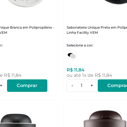
nique Branca em Polipropileno -
Saboneteira Unique Preta em Polipr
y VEM
Linha Facility VEM
R$
11
,
84
de
R$
11
,
84
ou até
1
x de
R$
11
,
84
+
Comprar
-
+
Compra