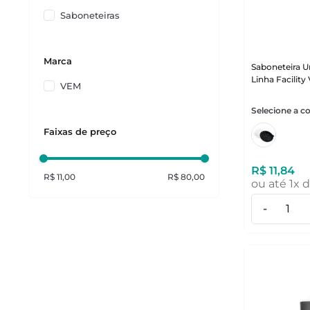
Saboneteiras
Marca
Saboneteira U
Linha Facilit
VEM
Faixas de preço
R$
11
,
84
R$ 11,00
R$ 80,00
ou até
1
x 
-