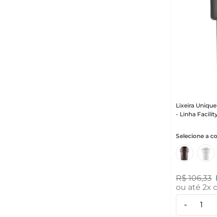
Lixeira Unique
- Linha Facili
R$
106
,
33
ou até
2
x 
-