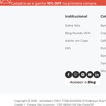
Cadastre-se e ganhe
10% OFF
na primeira compra.
Institucional
Ca
Sobre Nós
Ban
Blog Mundo VEM
Co
Adote um Copo
Gal
ESG
Pot
Ra
Ta
Sil
Acessar o
Blog
Copyright Ⓒ 2025 - Vemplast | CNPJ: 17.336.524/0002-31 Endereço: Rua Fo
Galpão 1 - Parque São Lourenço - CEP 08340-145 São Paulo/SP