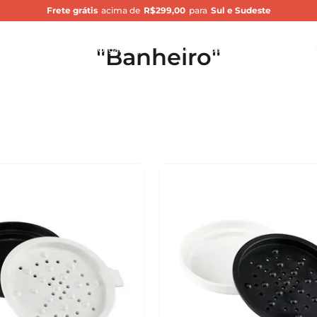
Frete grátis
acima de
R$299,00
para
Sul e Sudeste
Bu
Banheiro
nçamentos
Cozinha
Organização
Servir
Banheiro
Silpró