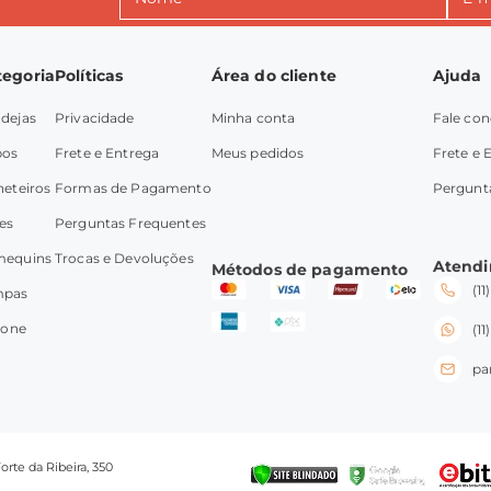
tegoria
Políticas
Área do cliente
Ajuda
dejas
Privacidade
Minha conta
Fale co
pos
Frete e Entrega
Meus pedidos
Frete e 
heteiros
Formas de Pagamento
Pergunt
es
Perguntas Frequentes
mequins
Trocas e Devoluções
Atend
Métodos de pagamento
(1
mpas
icone
(1
pa
rte da Ribeira, 350