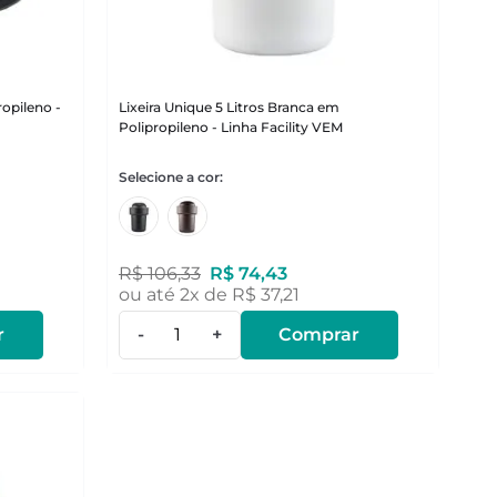
opileno -
Lixeira Unique 5 Litros Branca em
Polipropileno - Linha Facility VEM
R$
106
,
33
R$
74
,
43
ou até
2
x de
R$
37
,
21
r
-
+
Comprar