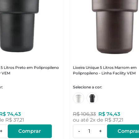
 5 Litros Preto em Polipropileno
Lixeira Unique 5 Litros Marrom em
ty VEM
Polipropileno - Linha Facility VEM
R$
74
,
43
R$
106
,
33
R$
74
,
43
de
R$
37
,
21
ou até
2
x de
R$
37
,
21
+
Comprar
-
+
Compra