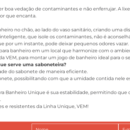
r, ter boa vedação de contaminantes e não enferrujar. A li
dor que encanta.
nheiro no chão, ao lado do vaso sanitário, criando uma dis
inteligente, que isole os contaminantes, não é aconselhá
ue por um instante, pode deixar pequenos odores vazar.
a para banheiro em um local que harmonize com o ambient
 da VEM, para montar um jogo de banheiro ideal para o seu
ue serve uma saboneteira?
de do sabonete de maneira eficiente.
nete, possibilitando com que a umidade contida nele esc
para Banheiro Unique é sua estabilidade, permitindo qu
.
s e resistentes da Linha Unique, VEM!