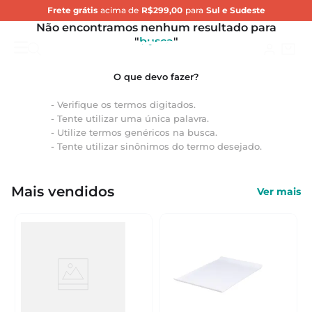
Frete grátis
acima de
R$299,00
para
Sul e Sudeste
Não encontramos nenhum resultado para
"
busca
"
Verifique os termos digitados.
Tente utilizar uma única palavra.
Utilize termos genéricos na busca.
Tente utilizar sinônimos do termo desejado.
Mais vendidos
Ver mais