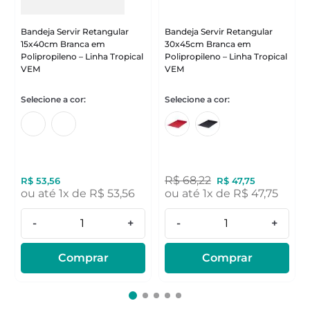
Bandeja Servir Retangular
Bandeja Servir Retangular
15x40cm Branca em
30x45cm Branca em
Polipropileno – Linha Tropical
Polipropileno – Linha Tropical
VEM
VEM
R$
68
,
22
R$
53
,
56
R$
47
,
75
ou até
1
x de
R$
53
,
56
ou até
1
x de
R$
47
,
75
-
+
-
+
Comprar
Comprar