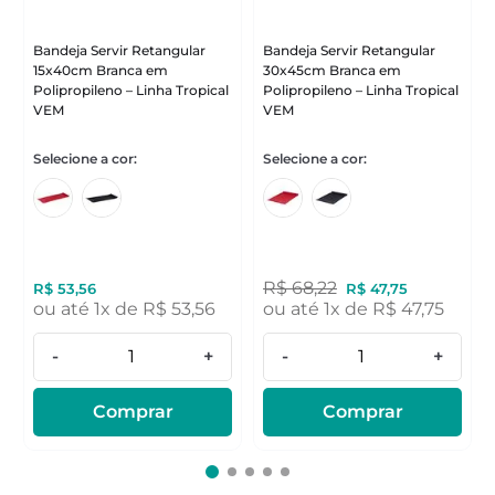
Bandeja Servir Retangular
Bandeja Servir Retangular
15x40cm Branca em
30x45cm Branca em
Polipropileno – Linha Tropical
Polipropileno – Linha Tropical
VEM
VEM
R$
68
,
22
R$
53
,
56
R$
47
,
75
ou até
1
x de
R$
53
,
56
ou até
1
x de
R$
47
,
75
-
+
-
+
Comprar
Comprar