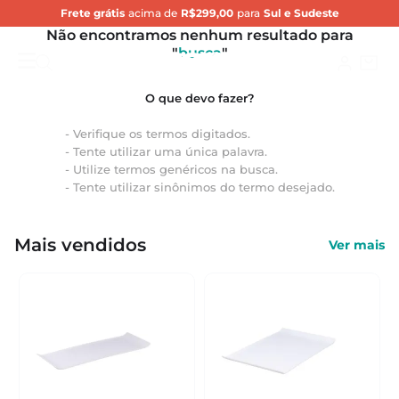
Frete grátis
acima de
R$299,00
para
Sul e Sudeste
Não encontramos nenhum resultado para
"
busca
"
Verifique os termos digitados.
Tente utilizar uma única palavra.
Utilize termos genéricos na busca.
Tente utilizar sinônimos do termo desejado.
Mais vendidos
Ver mais