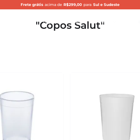
Frete grátis
acima de
R$299,00
para
Sul e Sudeste
Bu
Copos Salut
nçamentos
Cozinha
Organização
Servir
Banheiro
Silpró