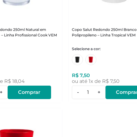
edondo 250ml Natural em
Copo Salut Redondo 250ml Branc
 – Linha Profissional Cook VEM
Polipropileno – Linha Tropical VEM
R$
7
,
50
de
R$
18
,
04
ou até
1
x de
R$
7
,
50
+
Comprar
-
+
Compra