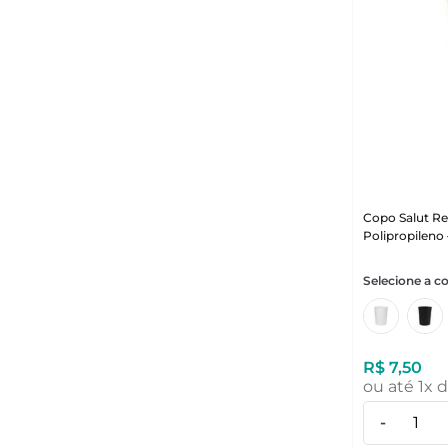
Copo Salut R
Polipropileno
R$
7
,
50
ou até
1
x 
-