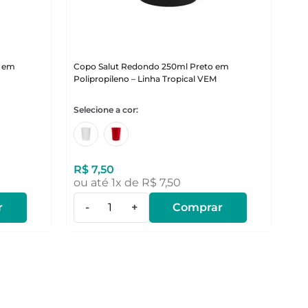
o em
Copo Salut Redondo 250ml Preto em
Polipropileno – Linha Tropical VEM
R$
7
,
50
ou até
1
x de
R$
7
,
50
r
-
+
Comprar