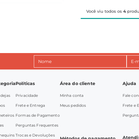
Você viu todos os
4
produ
tegoria
Políticas
Área do cliente
Ajuda
dejas
Privacidade
Minha conta
Fale co
pos
Frete e Entrega
Meus pedidos
Frete e 
heteiros
Formas de Pagamento
Pergunt
es
Perguntas Frequentes
mequins
Trocas e Devoluções
Atend
Métodos de pagamento