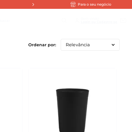
Para o seu negócio
scar
Bem vindo!
Relevância
1
º
Tampa Hermética Cuba Gn
2
º
Assadeira
3
º
Policarbonato
4
º
Cuba
5
º
Preto
6
º
Sopeira
7
º
Tampa
8
º
Batch Cooking
9
º
Cuba Gastronorm
10
º
Dadinho Tapioca