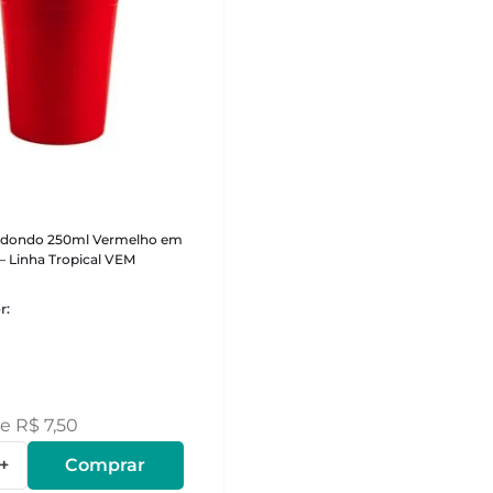
edondo 250ml Vermelho em
 – Linha Tropical VEM
de
R$
7
,
50
+
Comprar