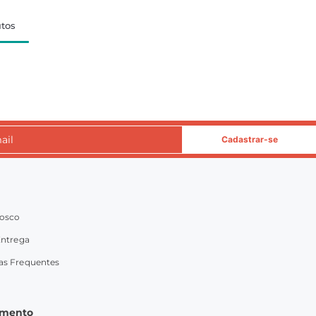
tos
Cadastrar-se
nosco
Entrega
as Frequentes
imento