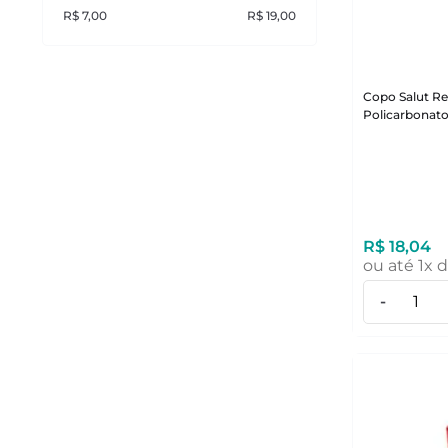
R$ 7,00
R$ 19,00
Copo Salut R
Policarbonato
R$
18
,
04
ou até
1
x 
-