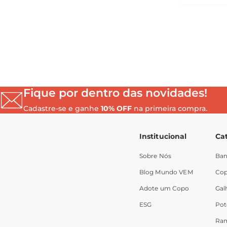
Fique por dentro das novidades!
Cadastre-se e ganhe
10% OFF
na primeira compra.
Institucional
Ca
Sobre Nós
Ban
Blog Mundo VEM
Co
Adote um Copo
Gal
ESG
Pot
Ra