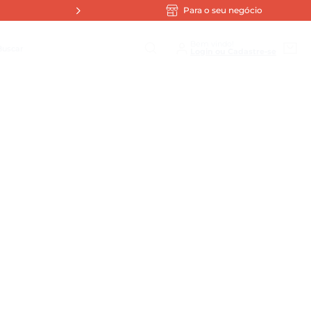
Para o seu negócio
scar
Bem vindo!
1
º
Tampa Hermética Cuba Gn
2
º
Assadeira
3
º
Sopeira
4
º
Cuba
5
º
Policarbonato
6
º
Verde
7
º
Preto
8
º
Bowl
9
º
Bandeja Retangular
10
º
Dadinho Tapioca