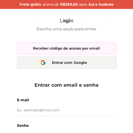
Frete grátis
acima de
R$299,00
para
Sul e Sudeste
Bu
nçamentos
Cozinha
Organização
Servir
Banheiro
Silpró
Receber código de acesso por email
Entrar com
Google
Entrar com email e senha