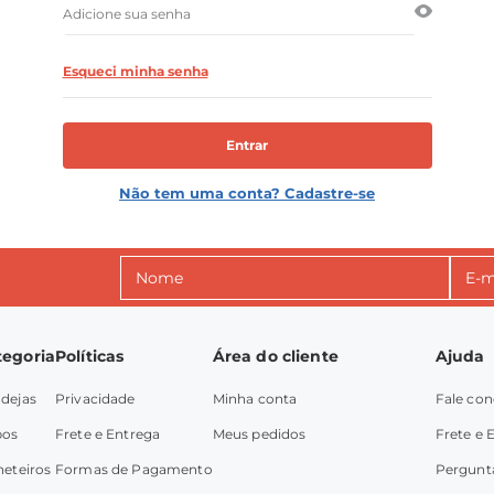
Esqueci minha senha
Entrar
Não tem uma conta? Cadastre-se
tegoria
Políticas
Área do cliente
Ajuda
dejas
Privacidade
Minha conta
Fale co
pos
Frete e Entrega
Meus pedidos
Frete e 
heteiros
Formas de Pagamento
Pergunt