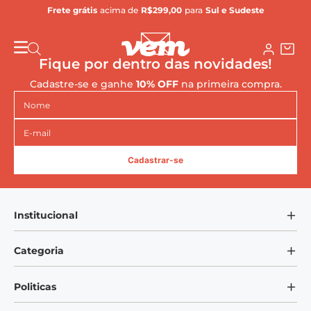
Frete grátis
acima de
R$299,00
para
Sul e Sudeste
Fique por dentro das novidades!
Cadastre-se e ganhe
10% OFF
na primeira compra.
Cadastrar-se
Institucional
Sobre Nós
Categoria
Blog Mundo VEM
Bandejas
Politicas
Adote um Copo
Copos