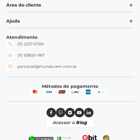
Privacidade
Área do cliente
Galheteiros
Frete e Entrega
Potes
Minha Conta
Ajuda
Formas de Pagamento
Ramequins
Meus Pedidos
Perguntas Frequentes
Fale conosco
Tampas
Atendimento
Trocas e Devoluções
(11) 2227-0709
Frete e Entrega
Silicone
Perguntas Frequentes
(11) 93800-1167
parceria2@mundovem.com.br
Métodos de pagamento
Acessar o
Blog