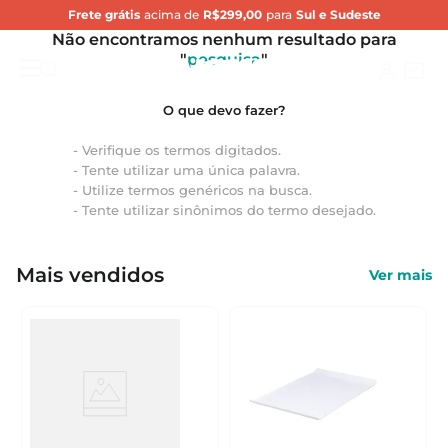
Frete grátis
acima de
R$299,00
para
Sul e Sudeste
Não encontramos nenhum resultado para
"
pesquisa
"
Verifique os termos digitados.
Tente utilizar uma única palavra.
Utilize termos genéricos na busca.
Tente utilizar sinônimos do termo desejado.
Mais vendidos
Ver mais