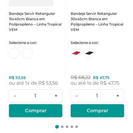
Bandeja Servir Retangular
Bandeja Servir Retangular
15x40cm Branca em
30x45cm Branca em
Polipropileno – Linha Tropical
Polipropileno – Linha Tropical
VEM
VEM
R$
68
,
22
R$
53
,
56
R$
47
,
75
ou até
1
x de
R$
53
,
56
ou até
1
x de
R$
47
,
75
-
+
-
+
Comprar
Comprar