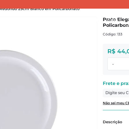
 Redondo 25cm Branco em Policarbonato
Bu
Prato Ele
nçamentos
Cozinha
Organização
Servir
Banheiro
Silpró
Policarbon
:
133
R$
44
,
-
Não sei meu C
Descrição