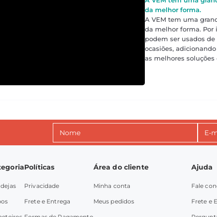
da melhor forma.
A VEM tem uma grande
da melhor forma. Por i
podem ser usados de 
ocasiões, adicionando
as melhores soluções
tegoria
Políticas
Área do cliente
Ajuda
dejas
Privacidade
Minha conta
Fale co
pos
Frete e Entrega
Meus pedidos
Frete e 
heteiros
Formas de Pagamento
Pergunt