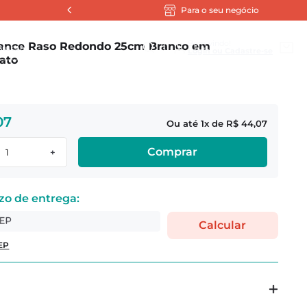
Para o seu negócio
scar
Bem vindo!
gance Raso Redondo 25cm Branco em
ato
07
1
R$
44
,
07
1
º
Assadeira
2
º
Tampa Hermética Cuba Gn
3
º
Policarbonato
Comprar
+
4
º
Cuba
5
º
Sopeira
6
º
Preto
7
º
Verde
8
º
Tampa
9
º
Bowl
10
º
Copo Fresc
EP