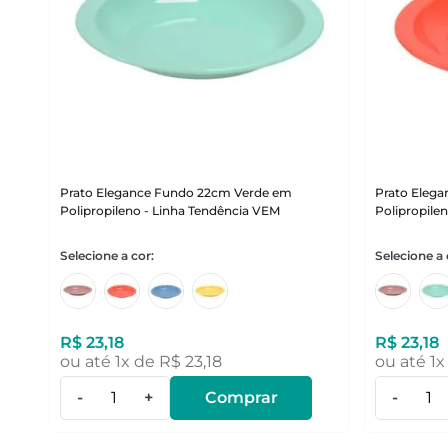
Prato Elegance Fundo 22cm Verde em
Prato Eleg
Polipropileno - Linha Tendência VEM
Polipropile
R$
23
,
18
R$
23
,
18
ou até
1
x de
R$
23
,
18
ou até
1
x
-
+
Comprar
-