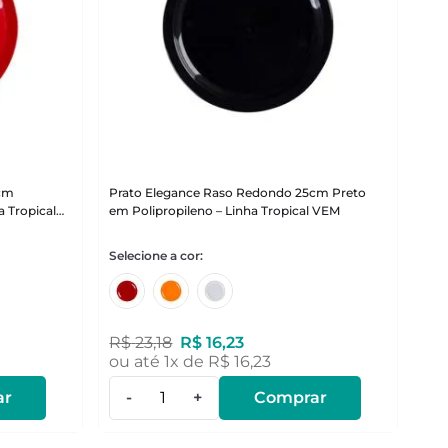
5cm
Prato Elegance Raso Redondo 25cm Preto
a Tropical
em Polipropileno – Linha Tropical VEM
R$
23
,
18
R$
16
,
23
ou até
1
x de
R$
16
,
23
ar
-
+
Comprar