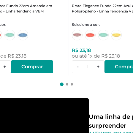
ance Fundo 22cm Amarelo em
Prato Elegance Fundo 22cm Azul
no - Linha Tendência VEM
Polipropileno - Linha Tendência 
R$
23
,
18
 de
R$
23
,
18
ou até
1
x de
R$
23
,
18
+
Comprar
-
+
Compr
Uma linha de 
surpreender
A VEM tem uma grand