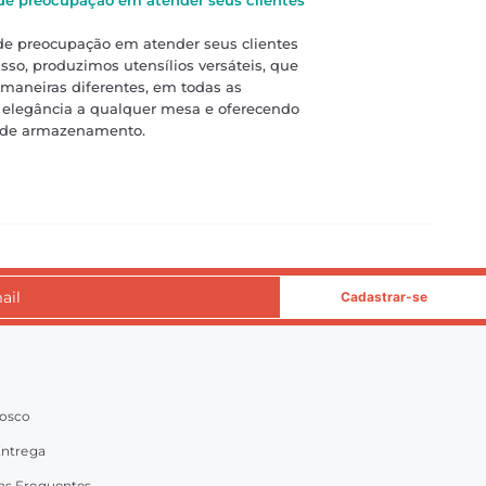
 preocupação em atender seus clientes
sso, produzimos utensílios versáteis, que
maneiras diferentes, em todas as
 elegância a qualquer mesa e oferecendo
 de armazenamento.
Cadastrar-se
nosco
Entrega
as Frequentes