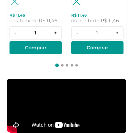
R$
11
,
46
R$
11
,
46
ou até
1
x de
R$
11
,
46
ou até
1
x de
R$
11
,
46
-
+
-
+
Comprar
Comprar