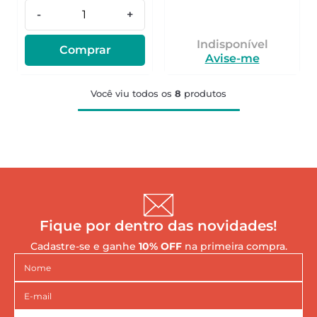
-
+
Indisponível
Comprar
Avise-me
Você viu todos os
8
produtos
Fique por dentro das novidades!
Cadastre-se e ganhe
10% OFF
na primeira compra.