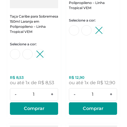
Polipropileno – Linha
Tropical VEM
Taça Caribe para Sobremesa
150ml Laranja em
Polipropileno – Linha
Tropical VEM
R$
8
,
53
R$
12
,
90
ou até
1
x de
R$
8
,
53
ou até
1
x de
R$
12
,
90
-
+
-
+
Comprar
Comprar