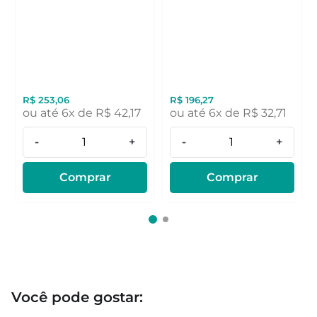
R$
253
,
06
R$
196
,
27
ou até
6
x de
R$
42
,
17
ou até
6
x de
R$
32
,
71
-
+
-
+
Comprar
Comprar
Você pode gostar: