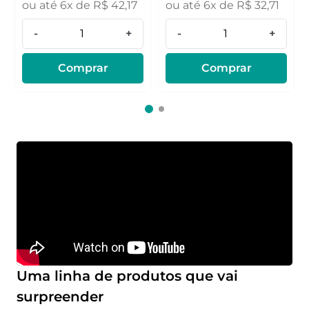
ou até
6
x de
R$
42
,
17
ou até
6
x de
R$
32
,
71
-
+
-
+
Comprar
Comprar
Uma linha de produtos que vai
surpreender