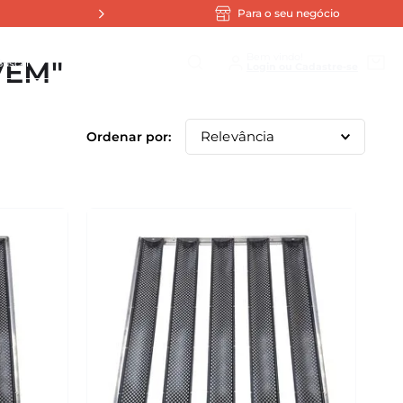
Para o seu negócio
scar
Bem vindo!
 VEM
Relevância
1
º
Assadeira
2
º
Tampa Hermética Cuba Gn
3
º
Policarbonato
4
º
Cuba
5
º
Sopeira
6
º
Preto
7
º
Verde
8
º
Tampa
9
º
Bowl
10
º
Copo Fresc