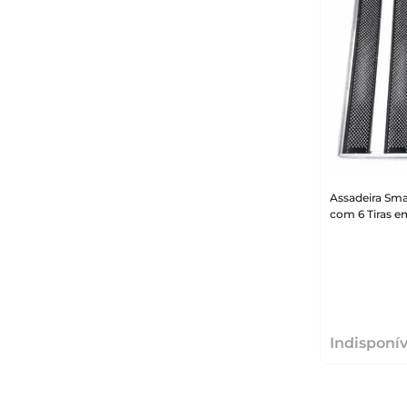
Assadeira Sm
com 6 Tiras em
Indisponív