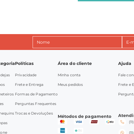
tegoria
Políticas
Área do cliente
Ajuda
dejas
Privacidade
Minha conta
Fale co
pos
Frete e Entrega
Meus pedidos
Frete e 
heteiros
Formas de Pagamento
Pergunt
es
Perguntas Frequentes
mequins
Trocas e Devoluções
Atend
Métodos de pagamento
(1
mpas
icone
(1