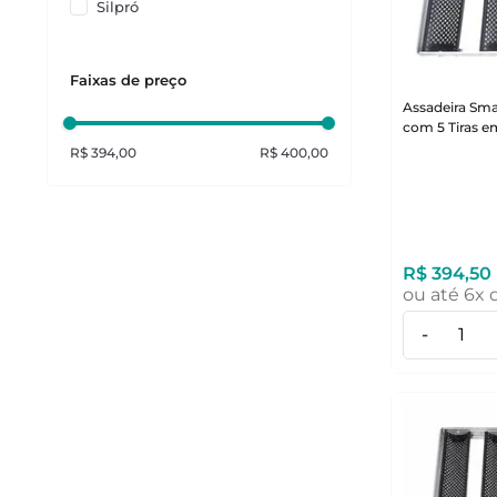
Silpró
Faixas de preço
Assadeira Sm
com 5 Tiras em
R$ 394,00
R$ 400,00
R$
394
,
50
ou até
6
x 
-