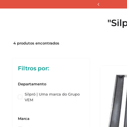
Silpró | Uma marca do Grupo VEM
Sil
La
4
produtos
Filtros
Departamento
Silpró | Uma marca do Grupo
VEM
Marca