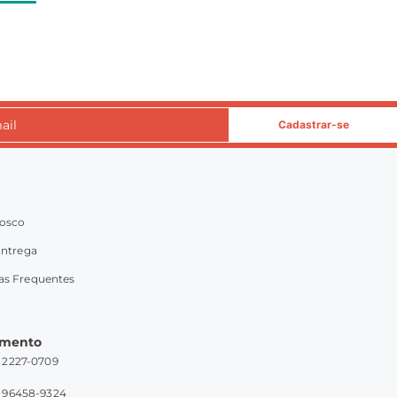
Cadastrar-se
nosco
Entrega
as Frequentes
imento
1) 2227-0709
1) 96458-9324