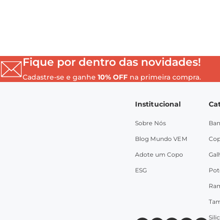
Fique por dentro das novidades!
Cadastre-se e ganhe
10% OFF
na primeira compra.
Institucional
Ca
Sobre Nós
Ban
Blog Mundo VEM
Co
Adote um Copo
Gal
ESG
Pot
Ra
Ta
Sil