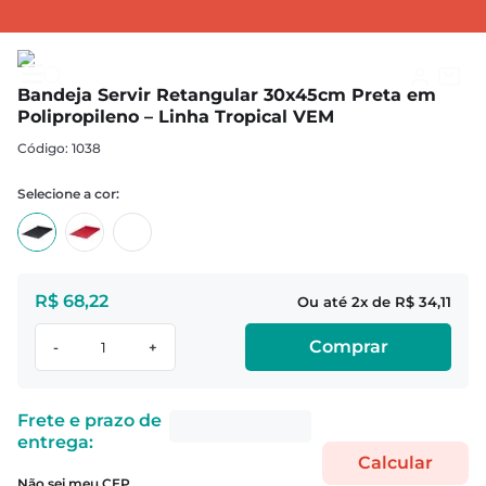
BANDEJAS
Bandejas Servir
Bandeja Servir Retangular 30x45cm Preta em Polipropileno – Linha Tropical VEM
Bandeja Servir Retangular 30x45cm Preta em
Polipropileno – Linha Tropical VEM
:
1038
R$
68
,
22
2
R$
34
,
11
Comprar
-
+
Não sei meu CEP