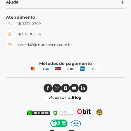
Ajuda
Formas de Pagamento
Ramequins
Meus Pedidos
Perguntas Frequentes
Fale conosco
Tampas
Atendimento
Trocas e Devoluções
(11) 2227-0709
Frete e Entrega
Silicone
Perguntas Frequentes
(11) 93800-1167
parceria2@mundovem.com.br
Métodos de pagamento
Acessar o
Blog