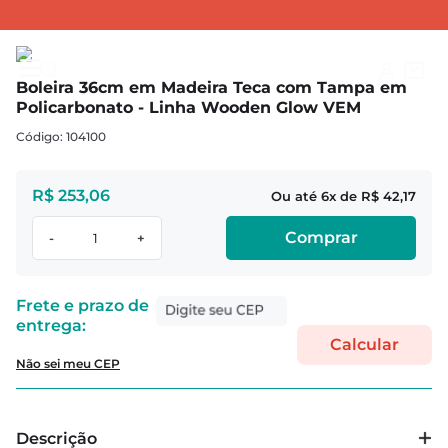
UTENSÍLIOS DE MADEIRA
Bandejas Wooden Glow
Boleira 36cm em Madeira Teca com Tampa em Policarbonato - Linha Wooden Glow VEM
Boleira 36cm em Madeira Teca com Tampa em
Policarbonato - Linha Wooden Glow VEM
:
104100
R$
253
,
06
6
R$
42
,
17
Comprar
-
+
Não sei meu CEP
Descrição