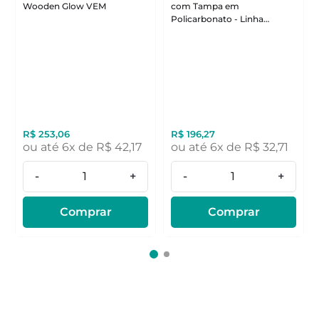
Wooden Glow VEM
com Tampa em
Policarbonato - Linha
Wooden Glow VEM
R$
253
,
06
R$
196
,
27
ou até
6
x de
R$
42
,
17
ou até
6
x de
R$
32
,
71
-
+
-
+
Comprar
Comprar