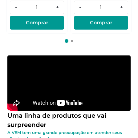
-
+
-
+
Comprar
Comprar
Uma linha de produtos que vai
surpreender
A VEM tem uma grande preocupação em atender seus