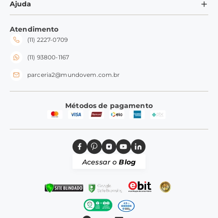
Minha Conta
Ajuda
Formas de Pagamento
Ramequins
Meus Pedidos
Perguntas Frequentes
Fale conosco
Tampas
Atendimento
Trocas e Devoluções
(11) 2227-0709
Frete e Entrega
Silicone
Perguntas Frequentes
(11) 93800-1167
parceria2@mundovem.com.br
Métodos de pagamento
Acessar o
Blog