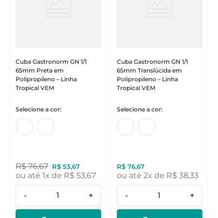
Cuba Gastronorm GN 1/1
Cuba Gastronorm GN 1/1
65mm Preta em
65mm Translúcida em
Polipropileno – Linha
Polipropileno – Linha
Tropical VEM
Tropical VEM
R$
76
,
67
R$
53
,
67
R$
76
,
67
ou até
1
x de
R$
53
,
67
ou até
2
x de
R$
38
,
33
-
+
-
+