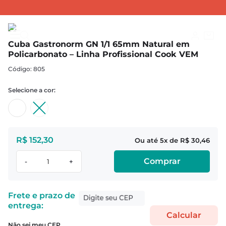
CUBAS
Cubas GN 1/1
Cuba Gastronorm GN 1/1 65mm Natural em Policarbonato – Linha Profissional Cook VEM
Cuba Gastronorm GN 1/1 65mm Natural em
Policarbonato – Linha Profissional Cook VEM
:
805
R$
152
,
30
5
R$
30
,
46
Comprar
-
+
Não sei meu CEP