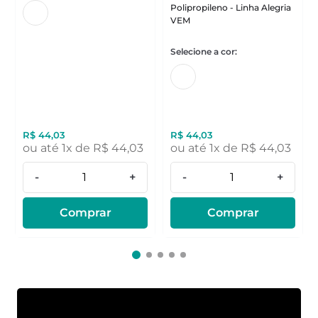
Polipropileno - Linha Alegria
VEM
R$
44
,
03
R$
44
,
03
ou até
1
x de
R$
44
,
03
ou até
1
x de
R$
44
,
03
-
+
-
+
Comprar
Comprar