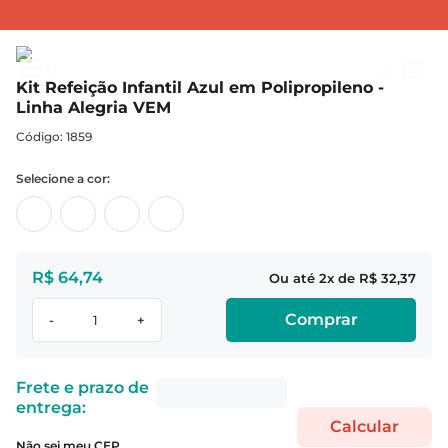
KITS EXCLUSIVOS
Linha Alegria
Kit Refeição Infantil Azul em Polipropileno - Linha Alegria VEM
Kit Refeição Infantil Azul em Polipropileno -
Linha Alegria VEM
:
1859
R$
64
,
74
2
R$
32
,
37
Comprar
-
+
Não sei meu CEP