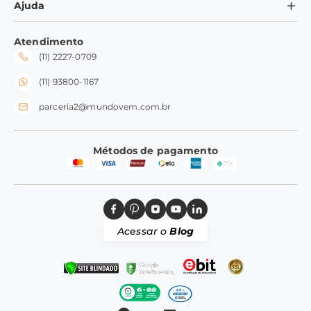
Minha Conta
Ajuda
Formas de Pagamento
Ramequins
Meus Pedidos
Perguntas Frequentes
Fale conosco
Tampas
Atendimento
Trocas e Devoluções
(11) 2227-0709
Frete e Entrega
Silicone
Perguntas Frequentes
(11) 93800-1167
parceria2@mundovem.com.br
Métodos de pagamento
Acessar o
Blog