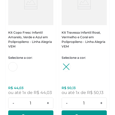
Kit Copo Fresc Infantil
Kit Travessa Infantil Rosé,
Amarelo, Verde e Azul em
Vermelho e Coral em
Polipropileno - Linha Alegria
Polipropileno - Linha Alegria
VEM
VEM
R$
44
,
03
R$
50
,
13
ou até
1
x de
R$
44
,
03
ou até
1
x de
R$
50
,
13
-
+
-
+