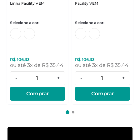
Linha Facility VEM
Facility VEM
R$
106
,
33
R$
106
,
33
ou até
3
x de
R$
35
,
44
ou até
3
x de
R$
35
,
44
-
+
-
+
Comprar
Comprar