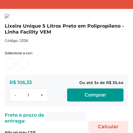
UTENSÍLIOS DOMÉSTICOS
Lixeiras
Lixeira Unique 5 Litros Preto em Polipropileno - Linha Facility VEM
Lixeira Unique 5 Litros Preto em Polipropileno -
Linha Facility VEM
:
2326
R$
106
,
33
3
R$
35
,
44
Comprar
-
+
Não sei meu CEP