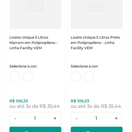
Lixeira Unique 5 Litros
Lixeira Unique 5 Litros Preto
Marrom em Polipropileno -
em Polipropileno - Linha
Linha Facility VEM
Facility VEM
R$
106
,
33
R$
106
,
33
ou até
3
x de
R$
35
,
44
ou até
3
x de
R$
35
,
44
-
+
-
+