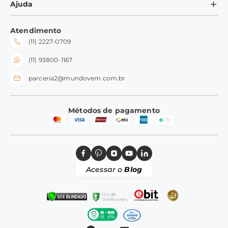
Minha Conta
Ajuda
Formas de Pagamento
Ramequins
Meus Pedidos
Perguntas Frequentes
Fale conosco
Tampas
Atendimento
Trocas e Devoluções
(11) 2227-0709
Frete e Entrega
Silicone
Perguntas Frequentes
(11) 93800-1167
parceria2@mundovem.com.br
Métodos de pagamento
Acessar o
Blog