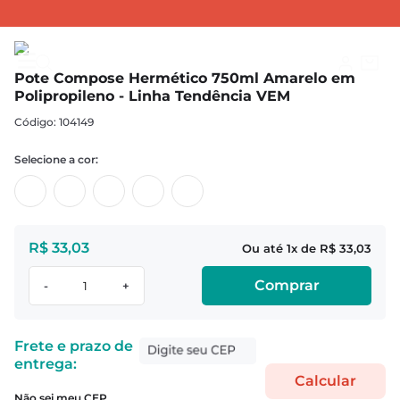
POTES
Potes Composê
Pote Compose Hermético 750ml Amarelo em Polipropileno - Linha Tendência VEM
Pote Compose Hermético 750ml Amarelo em
Polipropileno - Linha Tendência VEM
:
104149
R$
33
,
03
1
R$
33
,
03
Comprar
-
+
Não sei meu CEP