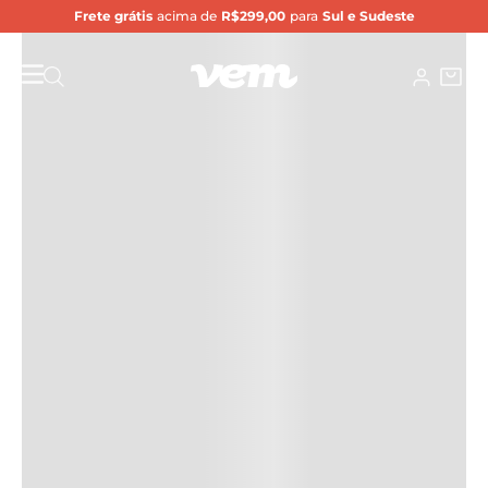
Frete grátis
acima de
R$299,00
para
Sul e Sudeste