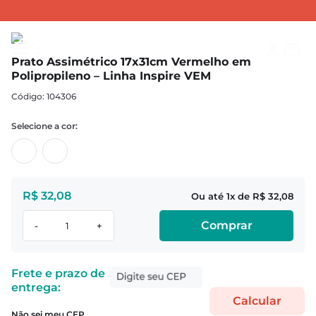
PRATOS
Pratos Inspire
Prato Assimétrico 17x31cm Vermelho em Polipropileno – Linha Inspire VEM
Prato Assimétrico 17x31cm Vermelho em
Polipropileno – Linha Inspire VEM
:
104306
R$
32
,
08
1
R$
32
,
08
Comprar
-
+
Não sei meu CEP