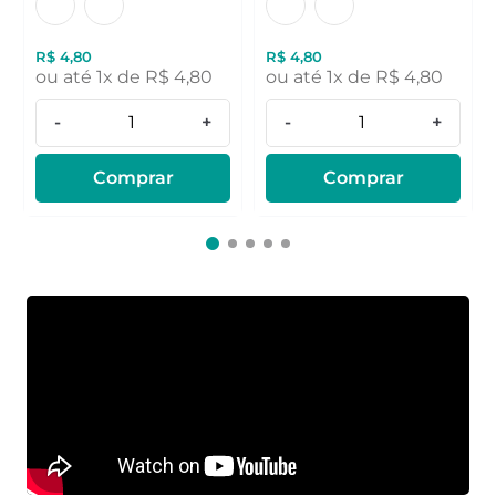
R$
4
,
80
R$
4
,
80
ou até
1
x de
R$
4
,
80
ou até
1
x de
R$
4
,
80
-
+
-
+
Comprar
Comprar