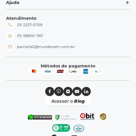
Minha Conta
Ajuda
Formas de Pagamento
Ramequins
Meus Pedidos
Perguntas Frequentes
Fale conosco
Tampas
Atendimento
Trocas e Devoluções
(11) 2227-0709
Frete e Entrega
Silicone
Perguntas Frequentes
(11) 93800-1167
parceria2@mundovem.com.br
Métodos de pagamento
Acessar o
Blog