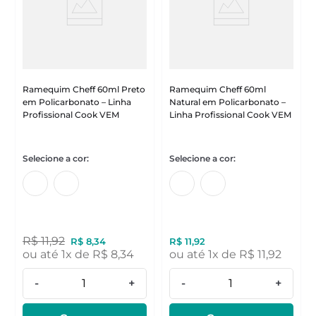
Ramequim Cheff 60ml Preto
Ramequim Cheff 60ml
em Policarbonato – Linha
Natural em Policarbonato –
Profissional Cook VEM
Linha Profissional Cook VEM
R$
11
,
92
R$
8
,
34
R$
11
,
92
ou até
1
x de
R$
8
,
34
ou até
1
x de
R$
11
,
92
-
+
-
+