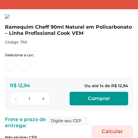
RAMEQUINS
Ramequins Cheff Policarbonato
Ramequim Cheff 90ml Natural em Policarbonato – Linha Profissional Cook VEM
Ramequim Cheff 90ml Natural em Policarbonato
– Linha Profissional Cook VEM
:
750
R$
12
,
94
1
R$
12
,
94
Comprar
-
+
Não sei meu CEP