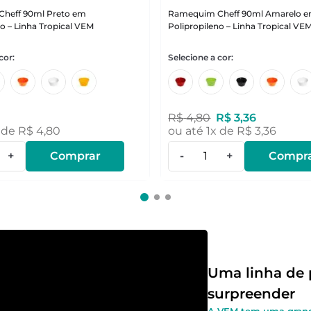
heff 90ml Preto em
Ramequim Cheff 90ml Amarelo 
no – Linha Tropical VEM
Polipropileno – Linha Tropical VE
R$
4
,
80
R$
3
,
36
 de
R$
4
,
80
ou até
1
x de
R$
3
,
36
+
Comprar
-
+
Compr
Uma linha de 
surpreender
A VEM tem uma grand