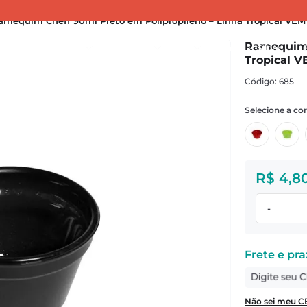
amequim Cheff 90ml Preto em Polipropileno – Linha Tropical VEM
Bu
Ramequim 
nçamentos
Cozinha
Organização
Servir
Banheiro
Silpró
Tropical 
:
685
R$
4
,
8
-
Não sei meu C