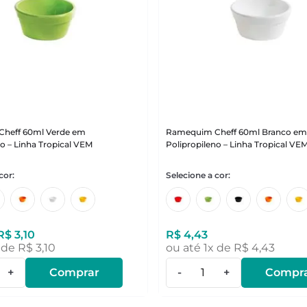
heff 60ml Verde em
Ramequim Cheff 60ml Branco e
no – Linha Tropical VEM
Polipropileno – Linha Tropical VE
R$
3
,
10
R$
4
,
43
 de
R$
3
,
10
ou até
1
x de
R$
4
,
43
+
Comprar
-
+
Compr