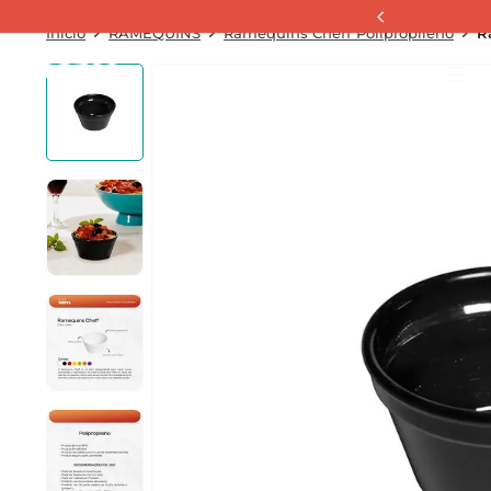
RAMEQUINS
Ramequins Cheff Polipropileno
R
La