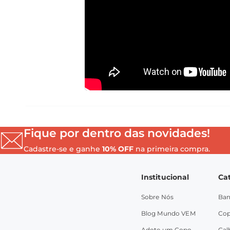
Fique por dentro das novidades!
Cadastre-se e ganhe
10% OFF
na primeira compra.
Institucional
Ca
Sobre Nós
Ban
Blog Mundo VEM
Co
Adote um Copo
Gal