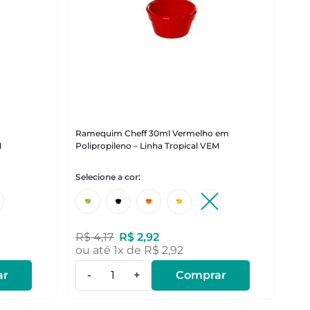
m
Ramequim Cheff 30ml Vermelho em
M
Polipropileno – Linha Tropical VEM
R$
4
,
17
R$
2
,
92
ou até
1
x de
R$
2
,
92
ar
-
+
Comprar