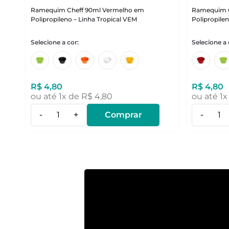
Ramequim Cheff 90ml Vermelho em
Ramequim C
Polipropileno – Linha Tropical VEM
Polipropile
R$
4
,
80
R$
4
,
80
ou até
1
x de
R$
4
,
80
ou até
1
x
-
+
Comprar
-