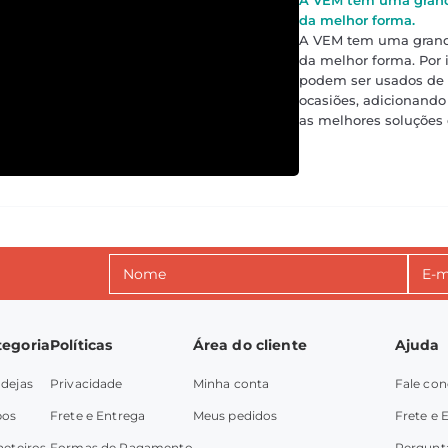
da melhor forma.
A VEM tem uma grande
da melhor forma. Por i
podem ser usados de 
ocasiões, adicionando
as melhores soluções
tegoria
Políticas
Área do cliente
Ajuda
dejas
Privacidade
Minha conta
Fale co
pos
Frete e Entrega
Meus pedidos
Frete e 
heteiros
Formas de Pagamento
Pergunt