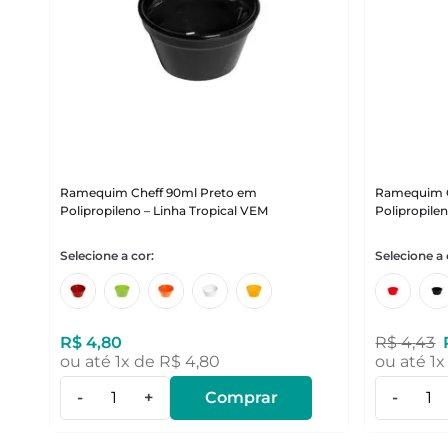
Ramequim Cheff 90ml Preto em
Ramequim C
Polipropileno – Linha Tropical VEM
Polipropile
R$
4
,
80
R$
4
,
43
ou até
1
x de
R$
4
,
80
ou até
1
x
-
+
Comprar
-