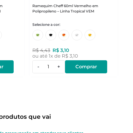
em
Ramequim Cheff 60ml Vermelho em
M
Polipropileno – Linha Tropical VEM
R$
4
,
43
R$
3
,
10
ou até
1
x de
R$
3
,
10
ar
-
+
Comprar
produtos que vai
e preocupação em atender seus clientes