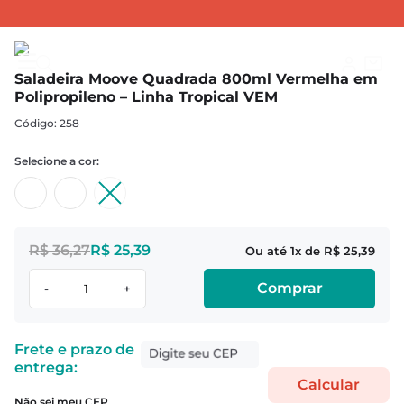
SALADEIRAS
Saladeiras Moove
Saladeira Moove Quadrada 800ml Vermelha em Polipropileno – Linha Tropical VEM
Saladeira Moove Quadrada 800ml Vermelha em
Polipropileno – Linha Tropical VEM
:
258
R$
36
,
27
R$
25
,
39
1
R$
25
,
39
Comprar
-
+
Não sei meu CEP