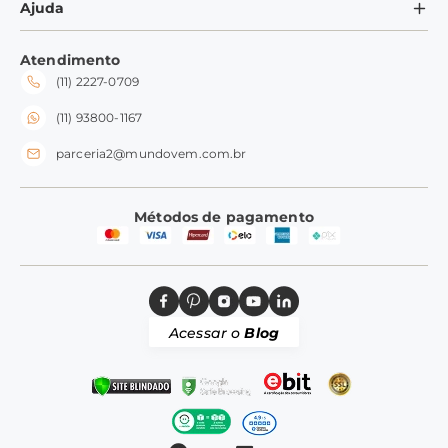
Minha Conta
Ajuda
Formas de Pagamento
Ramequins
Meus Pedidos
Perguntas Frequentes
Fale conosco
Tampas
Atendimento
Trocas e Devoluções
(11) 2227-0709
Frete e Entrega
Silicone
Perguntas Frequentes
(11) 93800-1167
parceria2@mundovem.com.br
Métodos de pagamento
Acessar o
Blog