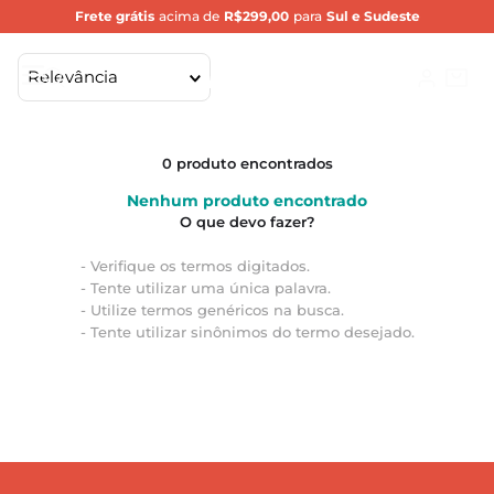
Frete grátis
acima de
R$299,00
para
Sul e Sudeste
Relevância
0
produto
Nenhum produto encontrado
Verifique os termos digitados.
Tente utilizar uma única palavra.
Utilize termos genéricos na busca.
Tente utilizar sinônimos do termo desejado.