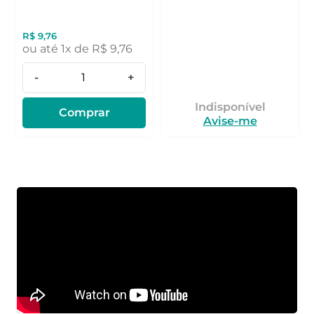
R$
9
,
76
ou até
1
x de
R$
9
,
76
-
+
Indisponível
Comprar
Avise-me