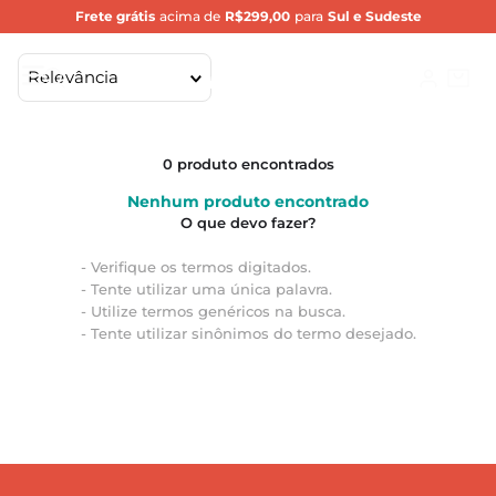
Frete grátis
acima de
R$299,00
para
Sul e Sudeste
Relevância
0
produto
Nenhum produto encontrado
Verifique os termos digitados.
Tente utilizar uma única palavra.
Utilize termos genéricos na busca.
Tente utilizar sinônimos do termo desejado.